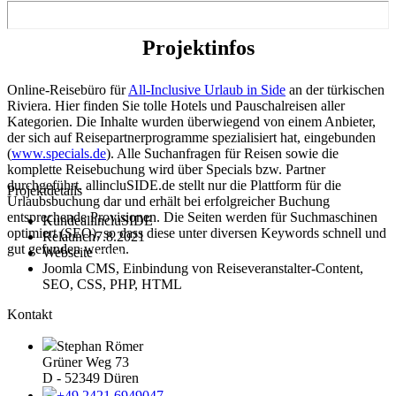
Projekt
infos
Online-Reisebüro für
All-Inclusive Urlaub in Side
an der türkischen
Riviera. Hier finden Sie tolle Hotels und Pauschalreisen aller
Kategorien. Die Inhalte wurden überwiegend von einem Anbieter,
der sich auf Reisepartnerprogramme spezialisiert hat, eingebunden
(
www.specials.de
). Alle Suchanfragen für Reisen sowie die
komplette Reisebuchung wird über Specials bzw. Partner
durchgeführt. allincluSIDE.de stellt nur die Plattform für die
Projektdetails
Urlaubsbuchung dar und erhält bei erfolgreicher Buchung
entsprechende Provisionen. Die Seiten werden für Suchmaschinen
Kunde
allincluSIDE
optimiert (SEO), so dass diese unter diversen Keywords schnell und
Relaunch
7.8.2021
gut gefunden werden.
Webseite
www.allincluside.de
Joomla CMS, Einbindung von Reiseveranstalter-Content,
SEO, CSS, PHP, HTML
Kontakt
Stephan Römer
Grüner Weg 73
D - 52349 Düren
+49 2421 6949047