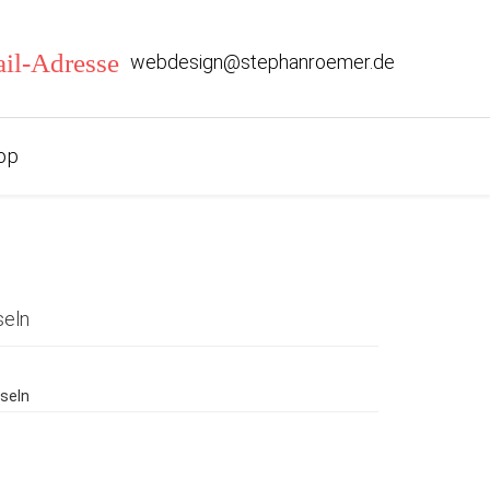
webdesign@stephanroemer.de
op
seln