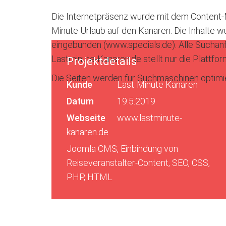
Die Internetpräsenz wurde mit dem Content-M
Minute Urlaub auf den Kanaren. Die Inhalte w
eingebunden (www.specials.de). Alle Suchanf
Lastminute-Kanaren.de stellt nur die Plattfo
Projektdetails
Die Seiten werden für Suchmaschinen optimie
Kunde
Last-Minute Kanaren
Datum
19.5.2019
Webseite
www.lastminute-
kanaren.de
Joomla CMS, Einbindung von
Reiseveranstalter-Content, SEO, CSS,
PHP, HTML