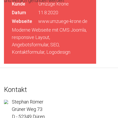
und einfach gefunden werden.
Kunde
Umzüge Krone
Datum
11.8.2020
Webseite
www.umzuege-krone.de
Moderne Webseite mit CMS Joomla,
responsive Layout,
Angebotsformular, SEO,
Kontaktformular, Logodesign
Kontakt
Stephan Römer
Grüner Weg 73
D - 52349 Düren