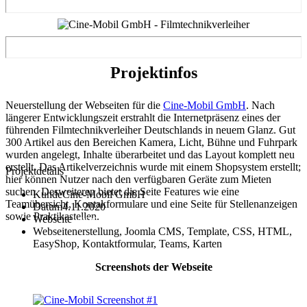
Projekt
infos
Neuerstellung der Webseiten für die
Cine-Mobil GmbH
. Nach
längerer Entwicklungszeit erstrahlt die Internetpräsenz eines der
führenden Filmtechnikverleiher Deutschlands in neuem Glanz. Gut
300 Artikel aus den Bereichen Kamera, Licht, Bühne und Fuhrpark
wurden angelegt, Inhalte überarbeitet und das Layout komplett neu
erstellt. Das Artikelverzeichnis wurde mit einem Shopsystem erstellt;
Projektdetails
hier können Nutzer nach den verfügbaren Geräte zum Mieten
suchen. Desweiteren bietet die Seite Features wie eine
Kunde
Cine-Mobil GmbH
Teamübersicht, Kontakformulare und eine Seite für Stellenanzeigen
Datum
4.11.2020
sowie Praktikastellen.
Webseite
www.cine-mobil.de
Webseitenerstellung, Joomla CMS, Template, CSS, HTML,
EasyShop, Kontaktformular, Teams, Karten
Screenshots der Webseite