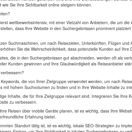
 wie Sie Ihre Sichtbarkeit online steigern können.
eiten?
erst wettbewerbsintensiv, mit einer Vielzahl von Anbietern, die um die
rstellen, dass Ihre Website in den Suchergebnissen prominent platzier
en Suchmaschinen, um nach Reisezielen, Unterkünften, Flügen und Akt
 erhöhen Sie die Wahrscheinlichkeit, dass potenzielle Kunden auf Ihr
tes, die in den Suchergebnissen gut abschneiden, werden oft als ver
eller Kunden gewinnen und Ihre Glaubwürdigkeit als Reiseanbieter stär
 verbessern?
te Keywords, die von Ihrer Zielgruppe verwendet werden, um nach Reis
 mit hohem Suchvolumen zu finden und in Ihre Website-Inhalte zu inte
ige Inhalte, die für Ihre Zielgruppe relevant sind. Integrieren Sie Ihre 
bsite zu verbessern.
 Reisen über mobile Geräte planen, ist es wichtig, dass Ihre Website fü
rfreundliche Erfahrung bietet.
ten Standort tätig ist, ist es wichtig, lokale SEO-Strategien zu imple
iness-Eintrag, um Ihre Sichtbarkeit in lokalen Suchergebnissen zu ver