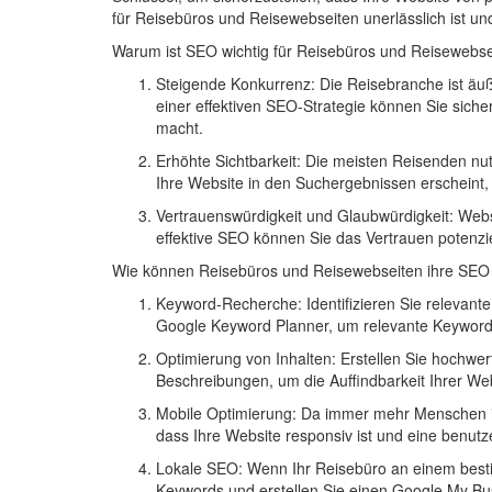
für Reisebüros und Reisewebseiten unerlässlich ist und
Warum ist SEO wichtig für Reisebüros und Reisewebs
Steigende Konkurrenz:
Die Reisebranche ist äuß
einer effektiven SEO-Strategie können Sie siche
macht.
Erhöhte Sichtbarkeit:
Die meisten Reisenden nutz
Ihre Website in den Suchergebnissen erscheint,
Vertrauenswürdigkeit und Glaubwürdigkeit:
Websi
effektive SEO können Sie das Vertrauen potenzi
Wie können Reisebüros und Reisewebseiten ihre SEO
Keyword-Recherche:
Identifizieren Sie relevan
Google Keyword Planner, um relevante Keywords
Optimierung von Inhalten:
Erstellen Sie hochwert
Beschreibungen, um die Auffindbarkeit Ihrer We
Mobile Optimierung:
Da immer mehr Menschen ihre
dass Ihre Website responsiv ist und eine benutze
Lokale SEO:
Wenn Ihr Reisebüro an einem bestimm
Keywords und erstellen Sie einen Google My Bus