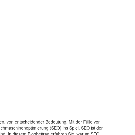
ten, von entscheidender Bedeutung. Mit der Fülle von
uchmaschinenoptimierung (SEO) ins Spiel. SEO ist der
sind. In diesem Blogbeitrag erfahren Sie, warum SEO